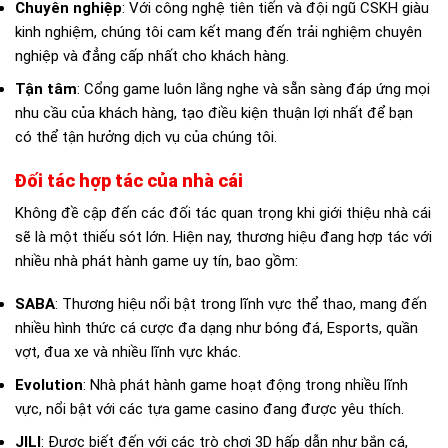
Chuyên nghiệp
: Với công nghệ tiên tiến và đội ngũ CSKH giàu
kinh nghiệm, chúng tôi cam kết mang đến trải nghiệm chuyên
nghiệp và đẳng cấp nhất cho khách hàng.
Tận tâm
: Cổng game luôn lắng nghe và sẵn sàng đáp ứng mọi
nhu cầu của khách hàng, tạo điều kiện thuận lợi nhất để bạn
có thể tận hưởng dịch vụ của chúng tôi.
Đối tác hợp tác của nhà cái
Không đề cập đến các đối tác quan trọng khi giới thiệu nhà cái
sẽ là một thiếu sót lớn. Hiện nay, thương hiệu đang hợp tác với
nhiều nhà phát hành game uy tín, bao gồm:
SABA
: Thương hiệu nổi bật trong lĩnh vực thể thao, mang đến
nhiều hình thức cá cược đa dạng như bóng đá, Esports, quần
vợt, đua xe và nhiều lĩnh vực khác.
Evolution
: Nhà phát hành game hoạt động trong nhiều lĩnh
vực, nổi bật với các tựa game casino đang được yêu thích.
JILI
: Được biết đến với các trò chơi 3D hấp dẫn như bắn cá,