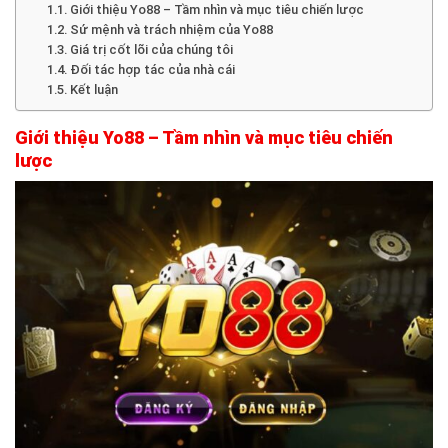
Giới thiệu Yo88 – Tầm nhìn và mục tiêu chiến lược
Sứ mệnh và trách nhiệm của Yo88
Giá trị cốt lõi của chúng tôi
Đối tác hợp tác của nhà cái
Kết luận
Giới thiệu Yo88 – Tầm nhìn và mục tiêu chiến
lược