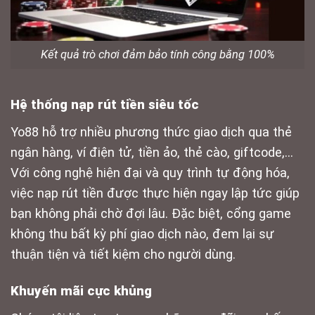
Kết quả trò chơi đảm bảo tính công bằng 100%
Hệ thống nạp rút tiền siêu tốc
Yo88 hỗ trợ nhiều phương thức giao dịch qua thẻ
ngân hàng, ví điện tử, tiền ảo, thẻ cào, giftcode,…
Với công nghệ hiện đại và quy trình tự động hóa,
việc nạp rút tiền được thực hiện ngay lập tức giúp
bạn không phải chờ đợi lâu. Đặc biệt, cổng game
không thu bất kỳ phí giao dịch nào, đem lại sự
thuận tiện và tiết kiệm cho người dùng.
Khuyến mãi cực khủng