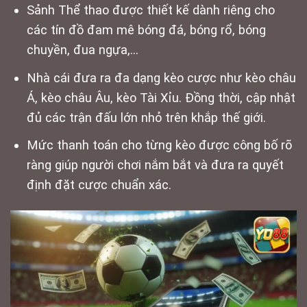
Sảnh Thể thao được thiết kế dành riêng cho
các tín đồ đam mê bóng đá, bóng rổ, bóng
chuyền, đua ngựa,…
Nhà cái đưa ra đa dạng kèo cược như kèo châu
Á, kèo châu Âu, kèo Tài Xỉu. Đồng thời, cập nhật
đủ các trận đấu lớn nhỏ trên khắp thế giới.
Mức thanh toán cho từng kèo được công bố rõ
ràng giúp người chơi nắm bắt và đưa ra quyết
định đặt cược chuẩn xác.