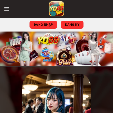
Chuyển
đến
nội
dung
ĐĂNG NHẬP
ĐĂNG KÝ