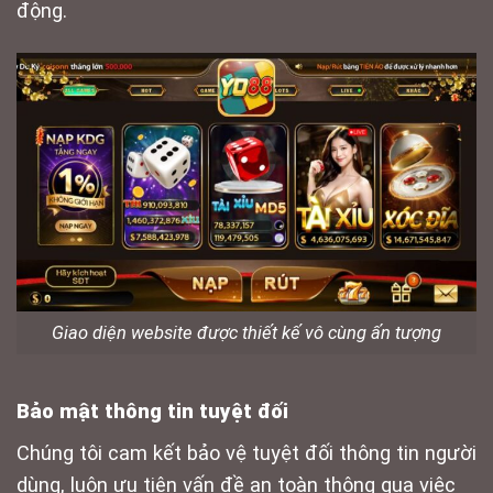
động.
Giao diện website được thiết kế vô cùng ấn tượng
Bảo mật thông tin tuyệt đối
Chúng tôi cam kết bảo vệ tuyệt đối thông tin người
dùng, luôn ưu tiên vấn đề an toàn thông qua việc