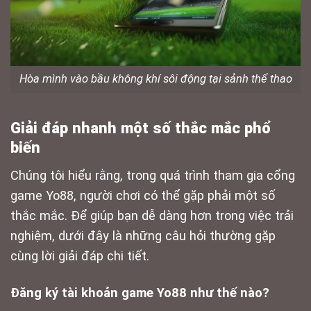
Hòa mình vào bầu không khí sôi động tại sảnh thể thao
Giải đáp nhanh một số thắc mắc phổ
biến
Chúng tôi hiểu rằng, trong quá trình tham gia cổng
game Yo88, người chơi có thể gặp phải một số
thắc mắc. Để giúp bạn dễ dàng hơn trong việc trải
nghiệm, dưới đây là những câu hỏi thường gặp
cùng lời giải đáp chi tiết.
Đăng ký tài khoản game Yo88 như thế nào?