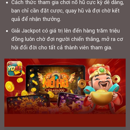
Cách thức tham gia chơi nổ hũ cực kỳ dễ dàng,
bạn chỉ cần đặt cược, quay hũ và đợi chờ kết
quả để nhận thưởng.
Giải Jackpot có giá trị lên đến hàng trăm triệu
đồng luôn chờ đợi người chiến thắng, mở ra cơ
hội đổi đời cho tất cả thành viên tham gia.