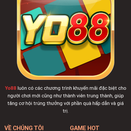
Yo88
luôn có các chương trình khuyến mãi đặc biệt cho
người chơi mới cũng như thành viên trung thành, giúp
tăng cơ hội trúng thưởng với phần quà hấp dẫn và giá
trị.
VỀ CHÚNG TÔI
GAME HOT