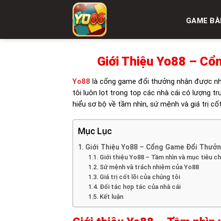
Chuyển
đến
GAME BÀ
nội
dung
Giới Thiệu Yo88 – C
Yo88
là cổng game đổi thưởng nhận được nhi
tôi luôn lọt trong top các nhà cái có lượng t
hiểu sơ bộ về tầm nhìn, sứ mệnh và giá trị cốt 
Mục Lục
Giới Thiệu Yo88 – Cổng Game Đổi Thưở
Giới thiệu Yo88 – Tầm nhìn và mục tiêu ch
Sứ mệnh và trách nhiệm của Yo88
Giá trị cốt lõi của chúng tôi
Đối tác hợp tác của nhà cái
Kết luận