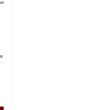
hơi
ng