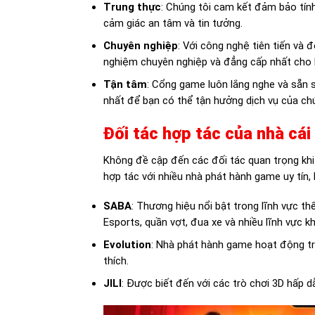
Trung thực
: Chúng tôi cam kết đảm bảo tính
cảm giác an tâm và tin tưởng.
Chuyên nghiệp
: Với công nghệ tiên tiến và
nghiệm chuyên nghiệp và đẳng cấp nhất cho 
Tận tâm
: Cổng game luôn lắng nghe và sẵn 
nhất để bạn có thể tận hưởng dịch vụ của chú
Đối tác hợp tác của nhà cái
Không đề cập đến các đối tác quan trọng khi g
hợp tác với nhiều nhà phát hành game uy tín,
SABA
: Thương hiệu nổi bật trong lĩnh vực t
Esports, quần vợt, đua xe và nhiều lĩnh vực k
Evolution
: Nhà phát hành game hoạt động tr
thích.
JILI
: Được biết đến với các trò chơi 3D hấp 