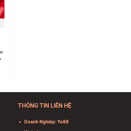
àn
p
THÔNG TIN LIÊN HỆ
Doanh Nghiệp: Yo88