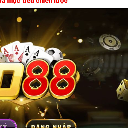
và mục tiêu chiến lược