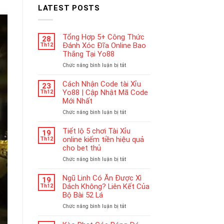
LATEST POSTS
Tổng Hợp 5+ Công Thức
28
Đánh Xóc Đĩa Online Bao
Th12
Thắng Tại Yo88
ở
Chức năng bình luận bị tắt
Tổng
Hợp
Cách Nhận Code tài Xỉu
23
5+
Yo88 | Cập Nhật Mã Code
Th12
Công
Mới Nhất
Thức
ở
Chức năng bình luận bị tắt
Đánh
Cách
Xóc
Nhận
Đĩa
Tiết lộ 5 chơi Tài Xỉu
19
Code
Online
online kiếm tiền hiệu quả
Th12
tài
Bao
cho bet thủ
Xỉu
Thắng
ở
Chức năng bình luận bị tắt
Yo88
Tại
Tiết
|
Yo88
lộ
Cập
Ngũ Linh Có Ăn Được Xì
19
5
Nhật
Dách Không? Liên Kết Của
Th12
chơi
Mã
Bộ Bài 52 Lá
Tài
Code
ở
Chức năng bình luận bị tắt
Xỉu
Mới
Ngũ
online
Nhất
Linh
kiếm