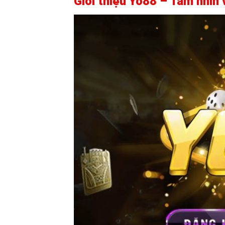
Giới thiệu Yo88 – Tầm nhìn 