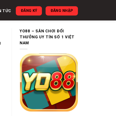
N TỨC
ĐĂNG KÝ
ĐĂNG NHẬP
YO88 – SÂN CHƠI ĐỔI
THƯỞNG UY TÍN SỐ 1 VIỆT
g
NAM