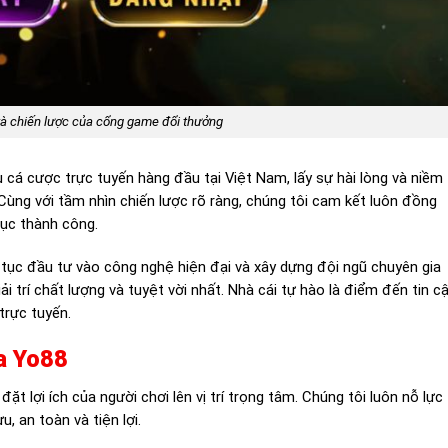
à chiến lược của cổng game đổi thưởng
 cá cược trực tuyến hàng đầu tại Việt Nam, lấy sự hài lòng và niềm
 Cùng với tầm nhìn chiến lược rõ ràng, chúng tôi cam kết luôn đồng
hục thành công.
n tục đầu tư vào công nghệ hiện đại và xây dựng đội ngũ chuyên gia
i trí chất lượng và tuyệt vời nhất. Nhà cái tự hào là điểm đến tin c
rực tuyến.
a Yo88
t lợi ích của người chơi lên vị trí trọng tâm. Chúng tôi luôn nỗ lực
, an toàn và tiện lợi.