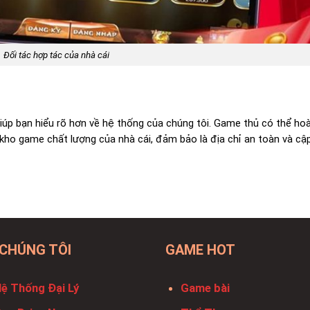
Đối tác hợp tác của nhà cái
 giúp bạn hiểu rõ hơn về hệ thống của chúng tôi. Game thủ có thể ho
i kho game chất lượng của nhà cái, đảm bảo là địa chỉ an toàn và cậ
 CHÚNG TÔI
GAME HOT
ệ Thống Đại Lý
Game bài